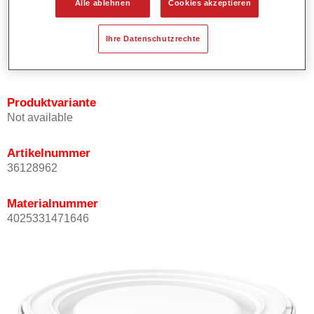
Alle ablehnen
Cookies akzeptieren
Bietet ein gutes Standvermögen.
Verfügt über ein hohes Deckvermögen.
Ihre Datenschutzrechte
Besitzt eine hohe Farbtongenauigkeit.
Kann mit Permasolid HS Klarlack überlackiert werden.
Produktvariante
Not available
Artikelnummer
36128962
Materialnummer
4025331471646