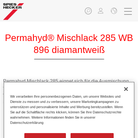
Permahyd® Mischlack 285 WB
896 diamantweiß
Permahyd Mischlack 285 eignet sich für die Ausmischung
von Permahyd Perlmutt Basislack 285, einem hochwertigen
wasserverdünnbaren Basislacksystem. Es basiert auf einer
Wir verarbeiten Ihre personenbezogenen Daten, um unsere Websites und
speziellen PU-Dispersionstechnologie für Uni- und
Dienste zu messen und zu verbessern, unsere Marketingkampagnen zu
unterstützen und personalisierte Inhalte und Werbung bereitzustellen. Wenn
Effektlackierungen.
Sie auf die Schaltfläche rechts klicken, können Sie Ihre Datenschutzrechte
wahrnehmen. Weitere Informationen finden Sie in unserer
Datenschutzerklärung
Produktmerkmale
Ermöglicht eine einfache und schnelle Verarbeitung in
1,5 Spritzgängen.