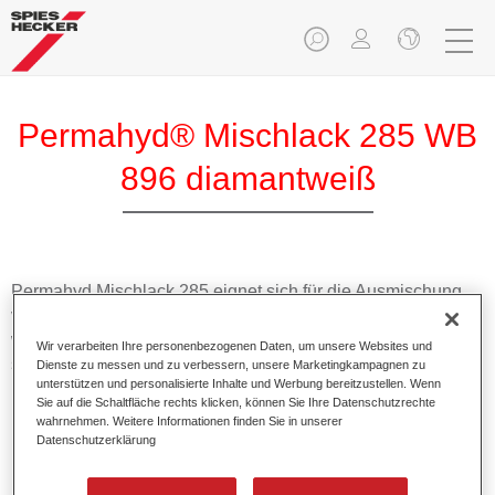
Permahyd® Mischlack 285 WB
896 diamantweiß
Permahyd Mischlack 285 eignet sich für die Ausmischung
von Permahyd Perlmutt Basislack 285, einem hochwertigen
wasserverdünnbaren Basislacksystem. Es basiert auf einer
Wir verarbeiten Ihre personenbezogenen Daten, um unsere Websites und
speziellen PU-Dispersionstechnologie für Uni- und
Dienste zu messen und zu verbessern, unsere Marketingkampagnen zu
unterstützen und personalisierte Inhalte und Werbung bereitzustellen. Wenn
Effektlackierungen.
Sie auf die Schaltfläche rechts klicken, können Sie Ihre Datenschutzrechte
wahrnehmen. Weitere Informationen finden Sie in unserer
Datenschutzerklärung
Produktmerkmale
Ermöglicht eine einfache und schnelle Verarbeitung in
1,5 Spritzgängen.