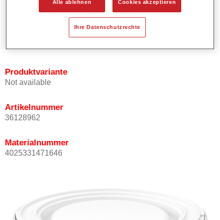
Alle ablehnen
Cookies akzeptieren
Bietet ein gutes Standvermögen.
Verfügt über ein hohes Deckvermögen.
Ihre Datenschutzrechte
Besitzt eine hohe Farbtongenauigkeit.
Kann mit Permasolid HS Klarlack überlackiert werden.
Produktvariante
Not available
Artikelnummer
36128962
Materialnummer
4025331471646