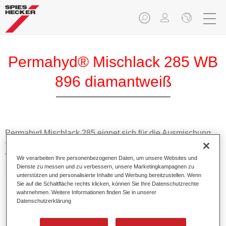
Permahyd® Mischlack 285 WB
896 diamantweiß
Permahyd Mischlack 285 eignet sich für die Ausmischung
von Permahyd Perlmutt Basislack 285, einem hochwertigen
wasserverdünnbaren Basislacksystem. Es basiert auf einer
Wir verarbeiten Ihre personenbezogenen Daten, um unsere Websites und
speziellen PU-Dispersionstechnologie für Uni- und
Dienste zu messen und zu verbessern, unsere Marketingkampagnen zu
unterstützen und personalisierte Inhalte und Werbung bereitzustellen. Wenn
Effektlackierungen.
Sie auf die Schaltfläche rechts klicken, können Sie Ihre Datenschutzrechte
wahrnehmen. Weitere Informationen finden Sie in unserer
Datenschutzerklärung
Produktmerkmale
Ermöglicht eine einfache und schnelle Verarbeitung in
1,5 Spritzgängen.