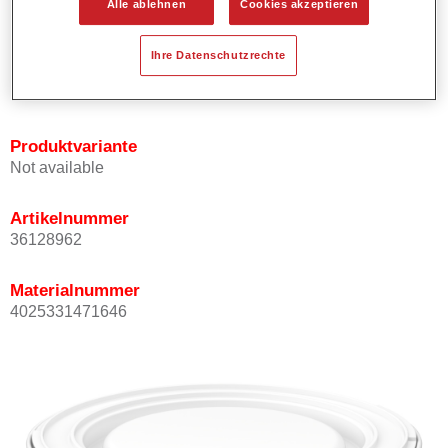
Alle ablehnen
Cookies akzeptieren
Bietet ein gutes Standvermögen.
Verfügt über ein hohes Deckvermögen.
Ihre Datenschutzrechte
Besitzt eine hohe Farbtongenauigkeit.
Kann mit Permasolid HS Klarlack überlackiert werden.
Produktvariante
Not available
Artikelnummer
36128962
Materialnummer
4025331471646