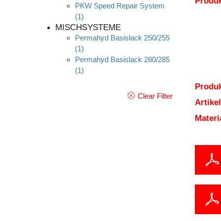
Produ
PKW Speed Repair System
(1)
MISCHSYSTEME
Permahyd Basislack 250/255
(1)
Permahyd Basislack 280/285
(1)
Produk
Clear Filter
Artik
Mater