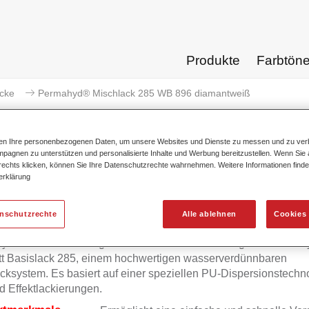
Produkte
Farbtön
acke
Permahyd® Mischlack 285 WB 896 diamantweiß
ten Ihre personenbezogenen Daten, um unsere Websites und Dienste zu messen und zu ver
pagnen zu unterstützen und personalisierte Inhalte und Werbung bereitzustellen. Wenn Sie a
 rechts klicken, können Sie Ihre Datenschutzrechte wahrnehmen. Weitere Informationen finde
Permahyd® Mischlack 285 W
erklärung
enschutzrechte
Alle ablehnen
Cookies 
yd Mischlack 285 eignet sich für die Ausmischung von Permah
tt Basislack 285, einem hochwertigen wasserverdünnbaren
cksystem. Es basiert auf einer speziellen PU-Dispersionstechno
d Effektlackierungen.