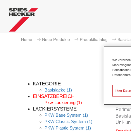
Home
Neue Produkte
Produktkatalog
Basisl
Wir verarbei
Marketingkam
Schaltfläche
Datenschutz
KATEGORIE
Basislacke
(1)
Ihre Dat
EINSATZBEREICH
Pkw-Lackierung
(1)
Permah
LACKIERSYSTEME
Perlmu
PKW Base System
(1)
Basisla
PKW Classic System
(1)
Uni- un
PKW Plastic System
(1)