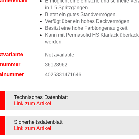
ktmerkmale
Ermöglicht eine einfache und schnelle Ver
in 1,5 Spritzgängen.
Bietet ein gutes Standvermögen.
Verfügt über ein hohes Deckvermögen.
Besitzt eine hohe Farbtongenauigkeit.
Kann mit Permasolid HS Klarlack überlacki
werden.
tvariante
Not available
elnummer
36128962
ialnummer
4025331471646
Technisches Datenblatt
Link zum Artikel
Sicherheitsdatenblatt
Link zum Artikel