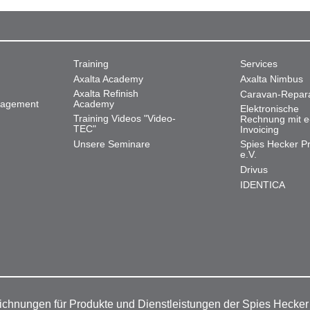
Training
Services
Axalta Academy
Axalta Nimbus
Axalta Refinish
Caravan-Repar
nagement
Academy
Elektronische
Training Videos "Video-
Rechnung mit e
TEC"
Invoicing
Unsere Seminare
Spies Hecker Pr
e.V.
Drivus
IDENTICA
ichnungen für Produkte und Dienstleistungen der Spies Hecke