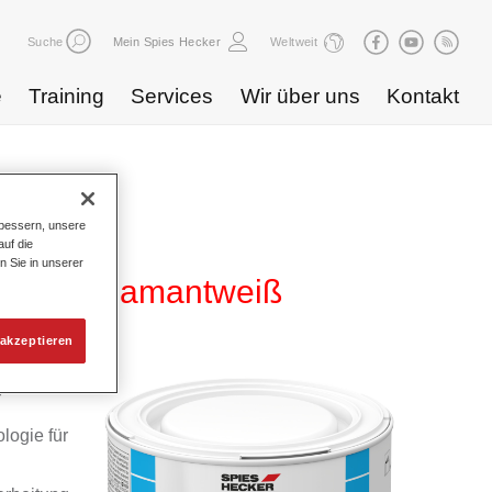
Suche
Mein Spies Hecker
Weltweit
e
Training
Services
Wir über uns
Kontakt
bessern, unsere
uf die
n Sie in unserer
B 896 diamantweiß
akzeptieren
yd
logie für