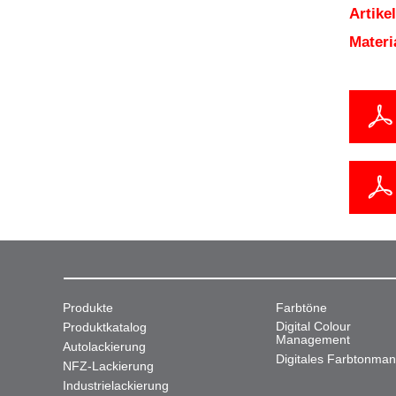
Artik
Mater
Produkte
Farbtöne
Digital Colour
Produktkatalog
Management
Autolackierung
Digitales Farbtonma
NFZ-Lackierung
Industrielackierung