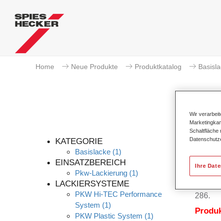
Home
Neue Produkte
Produktkatalog
Basisl
Wir verarbei
Marketingkam
Schaltfläche
Datenschutz
KATEGORIE
Basislacke
(1)
EINSATZBEREICH
Ihre Dat
Pkw-Lackierung
(1)
Permahy
LACKIERSYSTEME
Ausmis
PKW Hi-TEC Performance
286.
System
(1)
Produ
PKW Plastic System
(1)