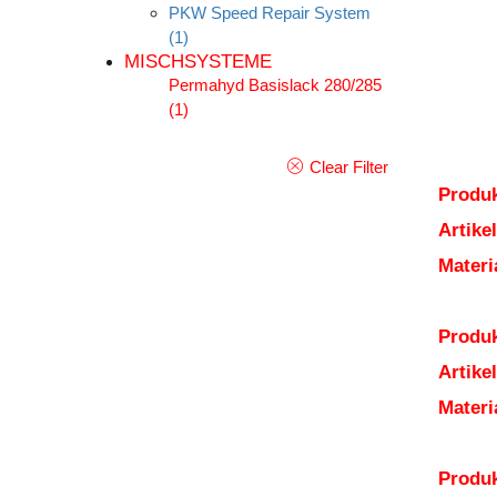
PKW Speed Repair System
(1)
MISCHSYSTEME
Permahyd Basislack 280/285
(1)
Clear Filter
Produk
Artik
Mater
Produk
Artik
Mater
Produk