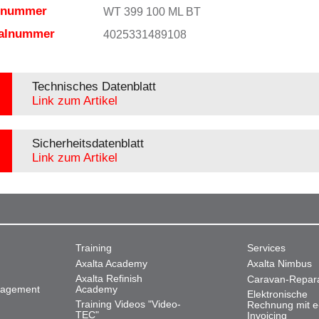
elnummer
WT 399 100 ML BT
ialnummer
4025331489108
Technisches Datenblatt
Link zum Artikel
Sicherheitsdatenblatt
Link zum Artikel
Training
Services
Axalta Academy
Axalta Nimbus
Axalta Refinish
Caravan-Repar
nagement
Academy
Elektronische
Training Videos "Video-
Rechnung mit e
TEC"
Invoicing