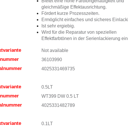
Bietet eine hohe Farbtongenauigkeit und
gleichmäßige Effektausrichtung.
Fördert kurze Prozesszeiten.
Ermöglicht einfaches und sicheres Einlack
Ist sehr ergiebig.
Wird für die Reparatur von speziellen
Effektfarbtönen in der Serienlackierung ein
tvariante
Not available
elnummer
36103990
ialnummer
4025331469735
tvariante
0.5LT
elnummer
WT399 DW 0.5 LT
ialnummer
4025331482789
tvariante
0.1LT