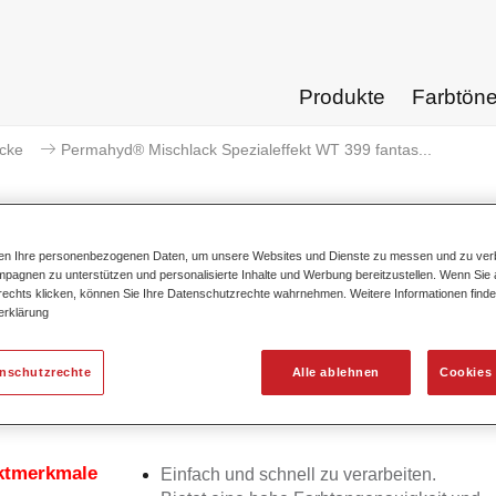
Produkte
Farbtön
acke
Permahyd® Mischlack Spezialeffekt WT 399 fantas...
ten Ihre personenbezogenen Daten, um unsere Websites und Dienste zu messen und zu ver
pagnen zu unterstützen und personalisierte Inhalte und Werbung bereitzustellen. Wenn Sie a
Permahyd® Mischlack Spezialeff
 rechts klicken, können Sie Ihre Datenschutzrechte wahrnehmen. Weitere Informationen finde
erklärung
enschutzrechte
Alle ablehnen
Cookies 
d Mischlack Spezialeffekt WT 399 fantasy red eignet sich für d
chung von Permahyd Hi-TEC Basislack 480 und Permahyd Bas
ktmerkmale
Einfach und schnell zu verarbeiten.