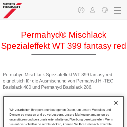
Permahyd® Mischlack
Spezialeffekt WT 399 fantasy red
Permahyd Mischlack Spezialeffekt WT 399 fantasy red
eignet sich für die Ausmischung von Permahyd Hi-TEC
Basislack 480 und Permahyd Basislack 286.
Produktmerkmale
Einfach und schnell zu verarbeiten.
Wir verarbeiten Ihre personenbezogenen Daten, um unsere Websites und
Bietet eine hohe Farbtongenauigkeit und gleichmäßige
Dienste zu messen und zu verbessern, unsere Marketingkampagnen zu
Effektausrichtung.
unterstützen und personalisierte Inhalte und Werbung bereitzustellen. Wenn
Sie auf die Schaltfläche rechts klicken, können Sie Ihre Datenschutzrechte
Fördert kurze Prozesszeiten.