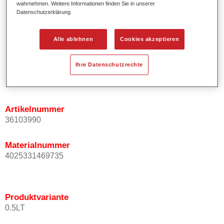
wahrnehmen. Weitere Informationen finden Sie in unserer
Ermöglicht einfaches und sicheres Einlackieren.
Datenschutzerklärung
Ist sehr ergiebig.
Wird für die Reparatur von speziellen Effektfarbtönen in
Alle ablehnen
Cookies akzeptieren
der Serienlackierung eingesetzt.
Ihre Datenschutzrechte
Produktvariante
Not available
Artikelnummer
36103990
Materialnummer
4025331469735
Produktvariante
0.5LT