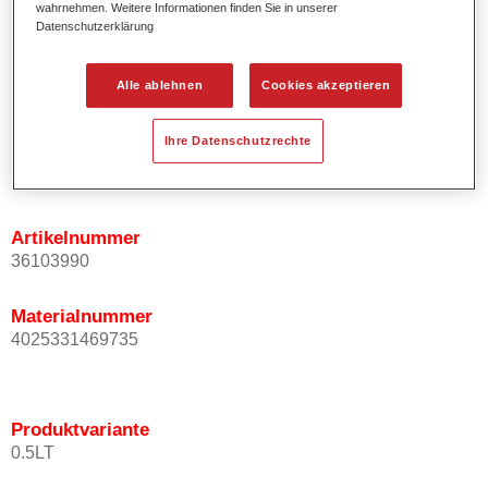
wahrnehmen. Weitere Informationen finden Sie in unserer
Ermöglicht einfaches und sicheres Einlackieren.
Datenschutzerklärung
Ist sehr ergiebig.
Wird für die Reparatur von speziellen Effektfarbtönen in
Alle ablehnen
Cookies akzeptieren
der Serienlackierung eingesetzt.
Ihre Datenschutzrechte
Produktvariante
Not available
Artikelnummer
36103990
Materialnummer
4025331469735
Produktvariante
0.5LT