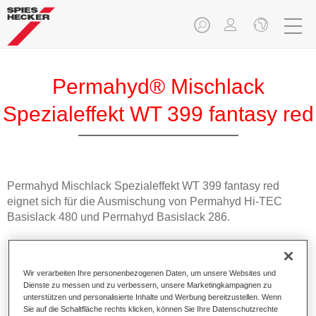
Permahyd® Mischlack
Spezialeffekt WT 399 fantasy red
Permahyd Mischlack Spezialeffekt WT 399 fantasy red
eignet sich für die Ausmischung von Permahyd Hi-TEC
Basislack 480 und Permahyd Basislack 286.
Produktmerkmale
Einfach und schnell zu verarbeiten.
Wir verarbeiten Ihre personenbezogenen Daten, um unsere Websites und
Bietet eine hohe Farbtongenauigkeit und gleichmäßige
Dienste zu messen und zu verbessern, unsere Marketingkampagnen zu
Effektausrichtung.
unterstützen und personalisierte Inhalte und Werbung bereitzustellen. Wenn
Sie auf die Schaltfläche rechts klicken, können Sie Ihre Datenschutzrechte
Fördert kurze Prozesszeiten.