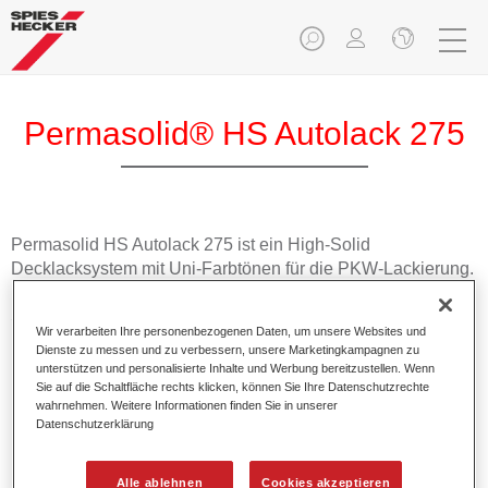
Permasolid® HS Autolack 275
Permasolid HS Autolack 275 ist ein High-Solid
Decklacksystem mit Uni-Farbtönen für die PKW-Lackierung.
Das umfangreiche Farbtonprogramm enthält alle
Serienfarbtöne und RAL-Töne.
Wir verarbeiten Ihre personenbezogenen Daten, um unsere Websites und
Dienste zu messen und zu verbessern, unsere Marketingkampagnen zu
unterstützen und personalisierte Inhalte und Werbung bereitzustellen. Wenn
Produktmerkmale
Sie auf die Schaltfläche rechts klicken, können Sie Ihre Datenschutzrechte
Hohes Deckvermögen.
wahrnehmen. Weitere Informationen finden Sie in unserer
Exzellenter Decklackstand.
Datenschutzerklärung
Einfache und schnelle Verarbeitung in 1,5 Spritzgängen.
VOC-konform.
Alle ablehnen
Cookies akzeptieren