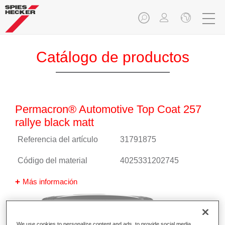
Catálogo de productos
Permacron® Automotive Top Coat 257
rallye black matt
Referencia del artículo
31791875
Código del material
4025331202745
Más información
We use cookies to personalize content and ads, to provide social media