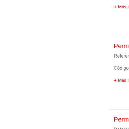
Más i
Perm
Referen
Código 
Más i
Perma