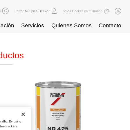
r
Entrar Mi Spies Hecker
Spies Hecker en el mundo
ación
Servicios
Quienes Somos
Contacto
ductos
raffic. By using
line trackers.