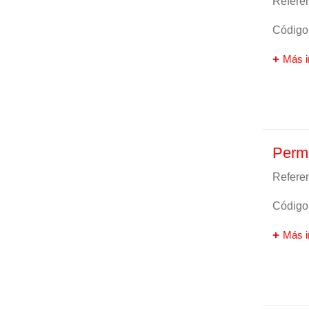
Referen
Código 
Más i
Perma
Referen
Código 
Más i