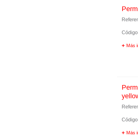
Perma
Referen
Código 
Más i
Perma
yello
Referen
Código 
Más i