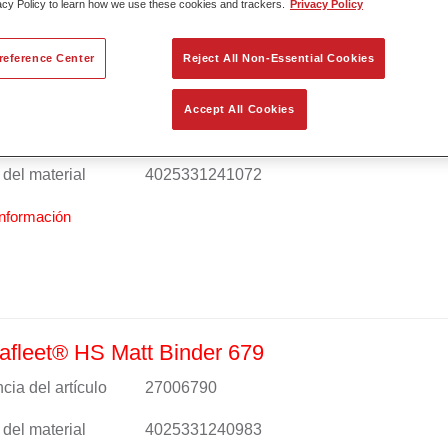
acy Policy to learn how we use these cookies and trackers.
Privacy Policy
reference Center
Reject All Non-Essential Cookies
afleet® HS Binder 670
Accept All Cookies
cia del artículo
27006703
del material
4025331241072
nformación
fleet® HS Matt Binder 679
cia del artículo
27006790
del material
4025331240983