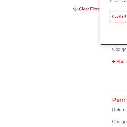
See our Priv
Clear Filter
Cookie P
Perm
Referen
Código 
Más i
Perma
Referen
Código 