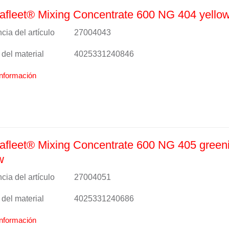
fleet® Mixing Concentrate 600 NG 404 yello
cia del artículo
27004043
del material
4025331240846
nformación
fleet® Mixing Concentrate 600 NG 405 green
w
cia del artículo
27004051
del material
4025331240686
nformación