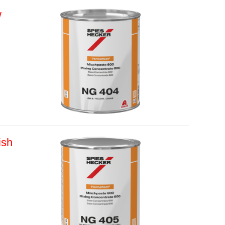
w
ish