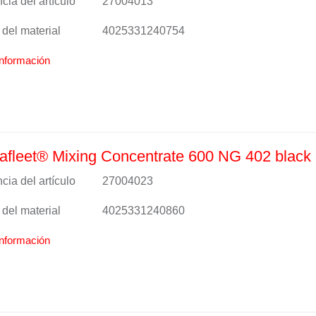
cia del artículo
27004013
del material
4025331240754
nformación
fleet® Mixing Concentrate 600 NG 402 black
cia del artículo
27004023
del material
4025331240860
nformación