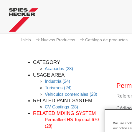
Inicio
Nuevos Productos
Catálogo de productos
CATEGORY
Acabados
(28)
USAGE AREA
Industria
(24)
Perma
Turismos
(24)
Vehículos comerciales
(28)
Referen
RELATED PAINT SYSTEM
CV Coatings
(28)
Código 
RELATED MIXING SYSTEM
Permafleet HS Top coat 670
Más i
We use cookie
(28)
our online se