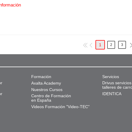
nformación
1
2
3
Formación
Servicios
or
Drivus servicios
Axalta Academy
talleres de carr
Nuestros Cursos
or
IDENTICA
Centro de Formación
en España
Videos Formación "Video-TEC"