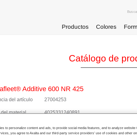
Busca
Productos
Colores
Form
Catálogo de pro
fleet® Additive 600 NR 425
cia del artículo
27004253
del material
4025331240891
nformación
s to personalize content and ads, to provide social media features, and to analyze website t
rvices, you agree to Axalta and our third-party service providers’ use of cookies and other on