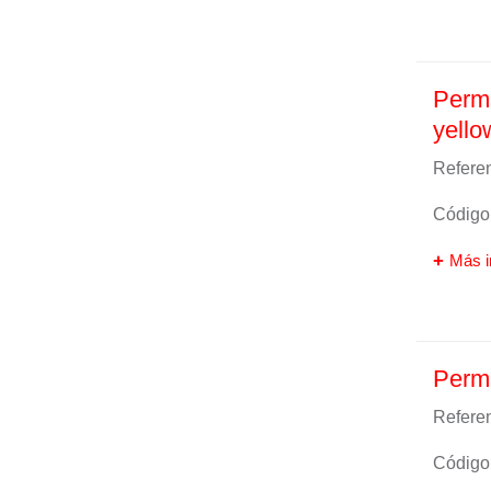
Perma
yello
Referen
Código 
Más i
Perma
Referen
Código 