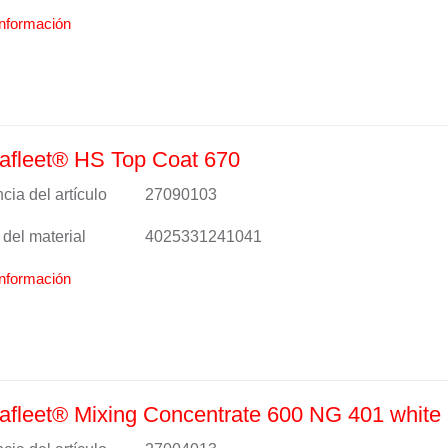
nformación
afleet® HS Top Coat 670
cia del artículo
27090103
del material
4025331241041
nformación
fleet® Mixing Concentrate 600 NG 401 white