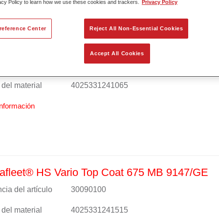
acy Policy to learn how we use these cookies and trackers.
Privacy Policy
reference Center
Reject All Non-Essential Cookies
fleet® HS Vario Binder 675
Accept All Cookies
cia del artículo
27006753
del material
4025331241065
nformación
afleet® HS Vario Top Coat 675 MB 9147/GE
cia del artículo
30090100
del material
4025331241515