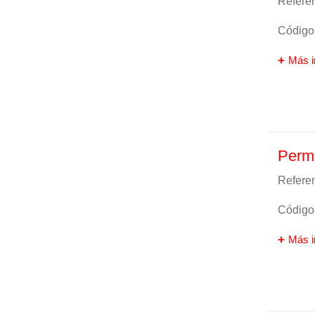
Referen
Código 
Más i
Perma
Referen
Código 
Más i