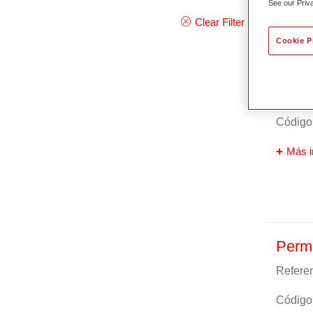
See our Priv
Clear Filter
Cookie P
Perma
Referen
Código 
Más i
Perm
Referen
Código 