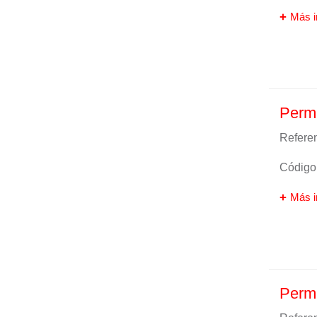
Más i
Perma
Referen
Código 
Más i
Perma