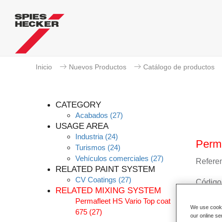
Inicio
Nuevos Productos
Catálogo de productos
CATEGORY
Acabados
(27)
USAGE AREA
Industria
(24)
Perma
Turismos
(24)
Vehículos comerciales
(27)
Referen
RELATED PAINT SYSTEM
CV Coatings
(27)
Código 
RELATED MIXING SYSTEM
Permafleet HS Vario Top coat
Más i
We use cookie
675
(27)
our online se