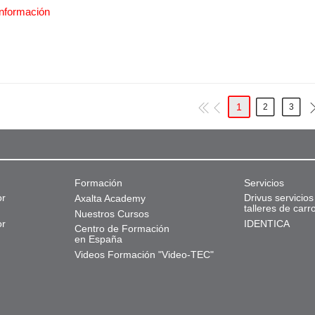
nformación
1
2
3
Formación
Servicios
or
Drivus servicios
Axalta Academy
talleres de carr
Nuestros Cursos
or
IDENTICA
Centro de Formación
en España
Videos Formación "Video-TEC"