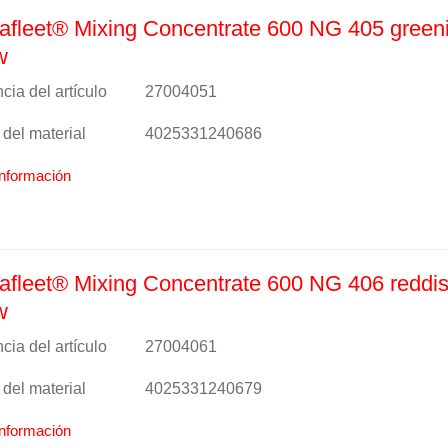
fleet® Mixing Concentrate 600 NG 405 green
w
cia del artículo
27004051
del material
4025331240686
nformación
fleet® Mixing Concentrate 600 NG 406 reddi
w
cia del artículo
27004061
del material
4025331240679
nformación