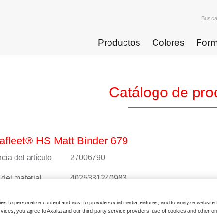
Busca
Productos
Colores
Form
Catálogo de pro
fleet® HS Matt Binder 679
cia del artículo
27006790
del material
4025331240983
nformación
s to personalize content and ads, to provide social media features, and to analyze website t
rvices, you agree to Axalta and our third-party service providers’ use of cookies and other on