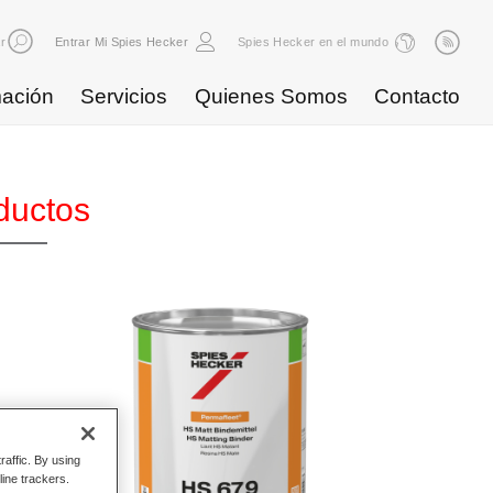
r
Entrar Mi Spies Hecker
Spies Hecker en el mundo
ación
Servicios
Quienes Somos
Contacto
ductos
raffic. By using
line trackers.