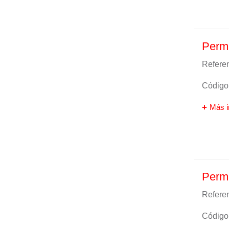
Perma
Referen
Código 
Más i
Perma
Referen
Código 