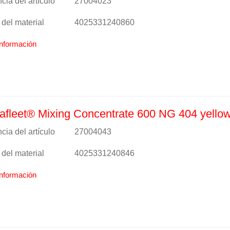
cia del artículo
27004023
del material
4025331240860
nformación
fleet® Mixing Concentrate 600 NG 404 yello
cia del artículo
27004043
del material
4025331240846
nformación