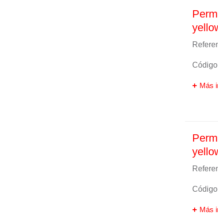
Perma
yello
Referen
Código 
Más i
Perma
yello
Referen
Código 
Más i