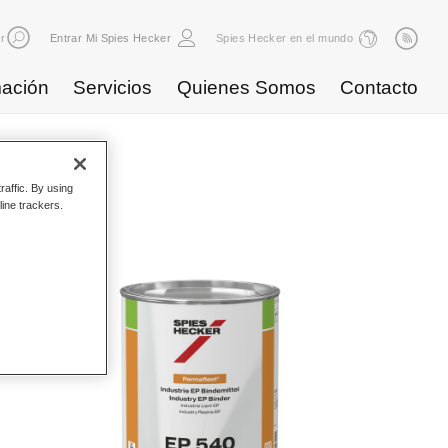
r
Entrar Mi Spies Hecker
Spies Hecker en el mundo
ación
Servicios
Quienes Somos
Contacto
ductos
raffic. By using
line trackers.