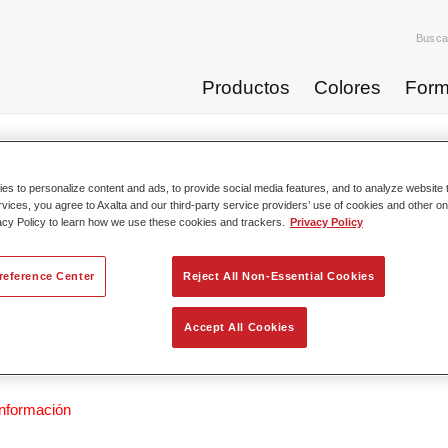
Busca
Productos
Colores
Form
Catálogo de pro
s to personalize content and ads, to provide social media features, and to analyze website t
rvices, you agree to Axalta and our third-party service providers’ use of cookies and other on
acy Policy to learn how we use these cookies and trackers.
Privacy Policy
reference Center
Reject All Non-Essential Cookies
fleet® Industry EP Binder EP540
cia del artículo
35005400
Accept All Cookies
del material
4025331472094
nformación