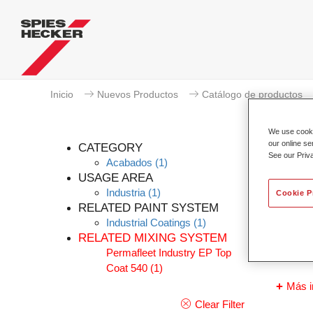
Inicio
Nuevos Productos
Catálogo de productos
We use cookie
our online se
CATEGORY
See our Priv
Acabados
(1)
USAGE AREA
Industria
(1)
Cookie P
Perma
RELATED PAINT SYSTEM
Industrial Coatings
(1)
Referen
RELATED MIXING SYSTEM
Permafleet Industry EP Top
Código 
Coat 540
(1)
Más i
Clear Filter