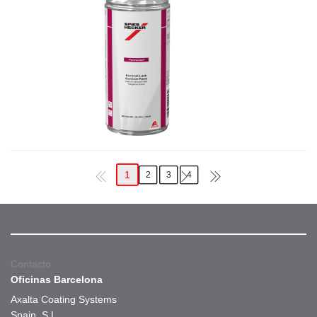
1
2
3
4
Contacto
Oficinas Barcelona
Axalta Coating Systems
Spain, S.L.