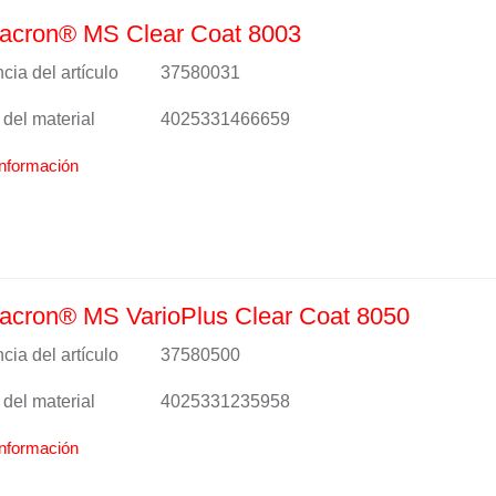
acron® MS Clear Coat 8003
cia del artículo
37580031
del material
4025331466659
nformación
acron® MS VarioPlus Clear Coat 8050
cia del artículo
37580500
del material
4025331235958
nformación