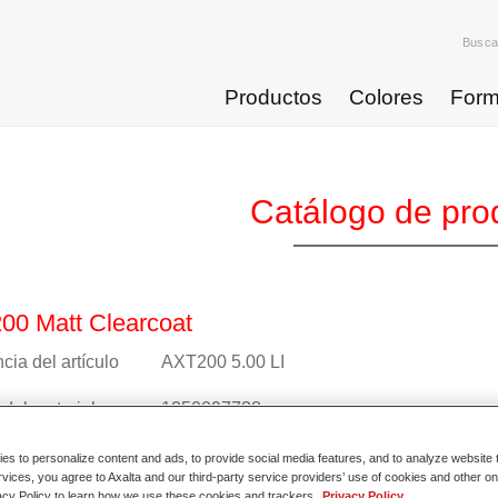
Busca
Productos
Colores
Form
Catálogo de pro
00 Matt Clearcoat
cia del artículo
AXT200 5.00 LI
del material
1250097738
nformación
s to personalize content and ads, to provide social media features, and to analyze website t
rvices, you agree to Axalta and our third-party service providers’ use of cookies and other on
acy Policy to learn how we use these cookies and trackers.
Privacy Policy