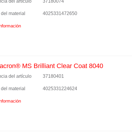
cia del artículo
37180074
del material
4025331472650
nformación
cron® MS Brilliant Clear Coat 8040
cia del artículo
37180401
del material
4025331224624
nformación