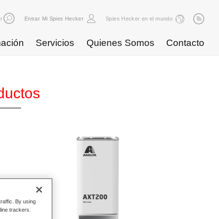
r
Entrar Mi Spies Hecker
Spies Hecker en el mundo
ación
Servicios
Quienes Somos
Contacto
ductos
raffic. By using
line trackers.