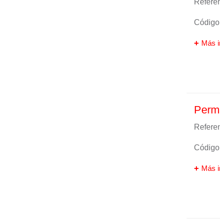
Referen
Código 
Más i
Perma
Referen
Código 
Más i