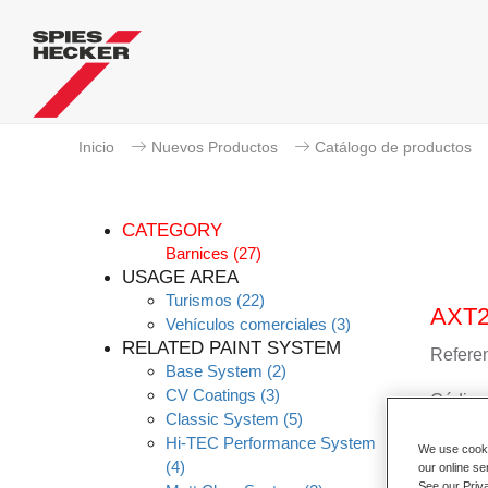
Inicio
Nuevos Productos
Catálogo de productos
CATEGORY
Barnices
(27)
USAGE AREA
Turismos
(22)
AXT2
Vehículos comerciales
(3)
RELATED PAINT SYSTEM
Referen
Base System
(2)
CV Coatings
(3)
Código 
Classic System
(5)
Hi-TEC Performance System
Más i
We use cookie
(4)
our online se
See our Priv