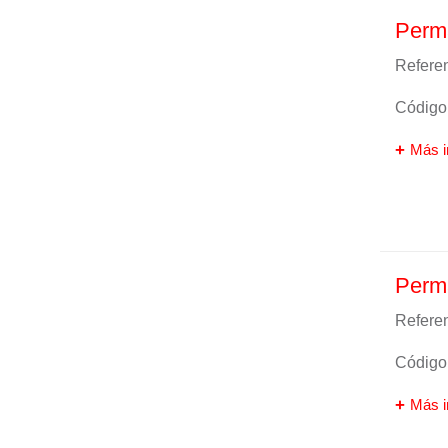
Perm
Referen
Código 
Más i
Perm
Referen
Código 
Más i