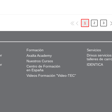
1
2
3
Formación
Servicios
or
Drivus servicios
Axalta Academy
talleres de carr
Nuestros Cursos
or
IDENTICA
Centro de Formación
en España
Videos Formación "Video-TEC"