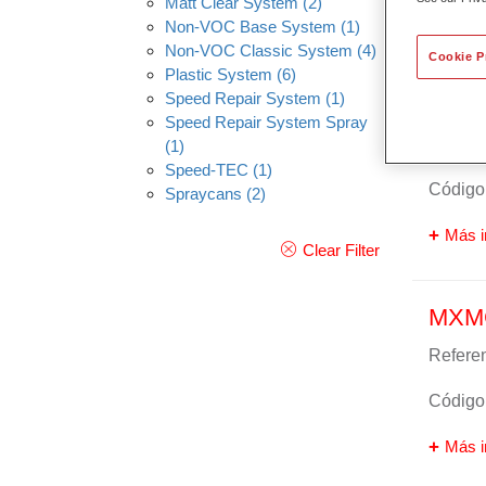
Matt Clear System
(2)
Non-VOC Base System
(1)
Non-VOC Classic System
(4)
Cookie P
Plastic System
(6)
Speed Repair System
(1)
Clea
Speed Repair System Spray
Referen
(1)
Speed-TEC
(1)
Código 
Spraycans
(2)
Más i
Clear Filter
MXMC
Referen
Código 
Más i