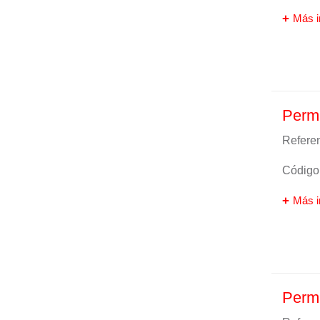
Más i
Perma
Referen
Código 
Más i
Perm