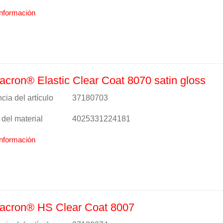
nformación
cron® Elastic Clear Coat 8070 satin gloss
cia del artículo
37180703
del material
4025331224181
nformación
acron® HS Clear Coat 8007