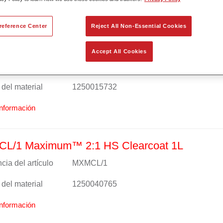
reference Center
Reject All Non-Essential Cookies
rcoat RK-69240
Accept All Cookies
cia del artículo
RK-69240 20.00 LI
del material
1250015732
nformación
L/1 Maximum™ 2:1 HS Clearcoat 1L
cia del artículo
MXMCL/1
del material
1250040765
nformación