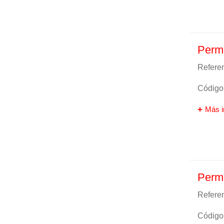
Perm
Referen
Código 
Más i
Perm
Referen
Código 