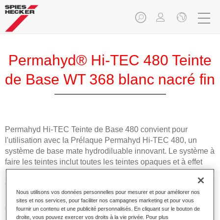
Permahyd® Hi-TEC 480 Teinte
de Base WT 368 blanc nacré fin
Permahyd Hi-TEC Teinte de Base 480 convient pour
l'utilisation avec la Prélaque Permahyd Hi-TEC 480, un
système de base mate hydrodiluable innovant. Le système à
faire les teintes inclut toutes les teintes opaques et à effet
nécessaires pour la réparation carrosserie de haute qualité
des voitures de tourisme.
Nous utilisons vos données personnelles pour mesurer et pour améliorer nos
sites et nos services, pour faciliter nos campagnes marketing et pour vous
Caractéristiques du produit
fournir un contenu et une publicité personnalisés. En cliquant sur le bouton de
droite, vous pouvez exercer vos droits à la vie privée. Pour plus
Facile et rapide à appliquer.