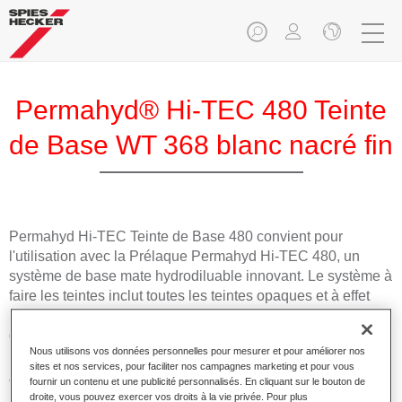
Permahyd® Hi-TEC 480 Teinte
de Base WT 368 blanc nacré fin
Permahyd Hi-TEC Teinte de Base 480 convient pour
l'utilisation avec la Prélaque Permahyd Hi-TEC 480, un
système de base mate hydrodiluable innovant. Le système à
faire les teintes inclut toutes les teintes opaques et à effet
nécessaires pour la réparation carrosserie de haute qualité
des voitures de tourisme.
Nous utilisons vos données personnelles pour mesurer et pour améliorer nos
sites et nos services, pour faciliter nos campagnes marketing et pour vous
Caractéristiques du produit
fournir un contenu et une publicité personnalisés. En cliquant sur le bouton de
droite, vous pouvez exercer vos droits à la vie privée. Pour plus
Facile et rapide à appliquer.