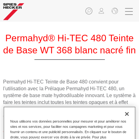
Permahyd® Hi-TEC 480 Teinte
de Base WT 368 blanc nacré fin
Permahyd Hi-TEC Teinte de Base 480 convient pour
l'utilisation avec la Prélaque Permahyd Hi-TEC 480, un
système de base mate hydrodiluable innovant. Le système à
faire les teintes inclut toutes les teintes opaques et à effet
nécessaires pour la réparation carrosserie de haute qualité
des voitures de tourisme.
Nous utilisons vos données personnelles pour mesurer et pour améliorer nos
sites et nos services, pour faciliter nos campagnes marketing et pour vous
Caractéristiques du produit
fournir un contenu et une publicité personnalisés. En cliquant sur le bouton de
droite, vous pouvez exercer vos droits à la vie privée. Pour plus
Facile et rapide à appliquer.