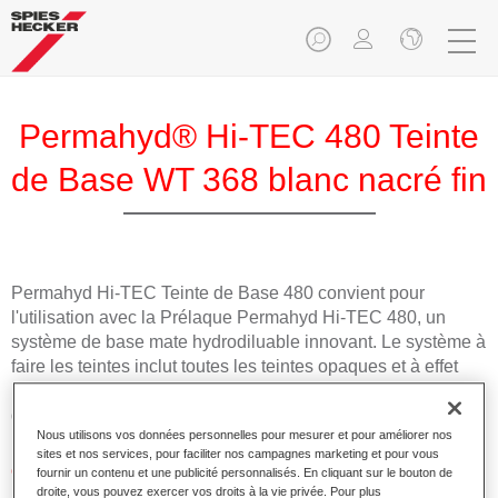
Permahyd® Hi-TEC 480 Teinte
de Base WT 368 blanc nacré fin
Permahyd Hi-TEC Teinte de Base 480 convient pour
l'utilisation avec la Prélaque Permahyd Hi-TEC 480, un
système de base mate hydrodiluable innovant. Le système à
faire les teintes inclut toutes les teintes opaques et à effet
nécessaires pour la réparation carrosserie de haute qualité
des voitures de tourisme.
Nous utilisons vos données personnelles pour mesurer et pour améliorer nos
sites et nos services, pour faciliter nos campagnes marketing et pour vous
Caractéristiques du produit
fournir un contenu et une publicité personnalisés. En cliquant sur le bouton de
droite, vous pouvez exercer vos droits à la vie privée. Pour plus
Facile et rapide à appliquer.