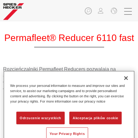
Permafleet® Reducer 6110 fast
Rozcieńczalniki Permafleet Reducers pozwalają na
dostosowanie odpowiedniej lepkości produktów Permafleet
w celu zapewniania optymalnej aplikacji we każdych
We process your personal information to measure and improve our sites and
warunkach.
service, to assist our marketing campaigns and to provide personalised
content and advertising. By clicking the button on the right, you can exercise
your privacy rights. For more information see our privacy notice
Product Features
Odpowiednie do mniejszych obiektów w temperaturze
15°C - 25°C.
Odrzucenie wszystkich
Akceptacja plików cookie
Your Privacy Rights
Product Variant