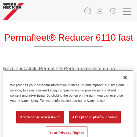
Permafleet® Reducer 6110 fast
Rozcieńczalniki Permafleet Reducers pozwalają na
dostosowanie odpowiedniej lepkości produktów Permafleet
w celu zapewniania optymalnej aplikacji we każdych
We process your personal information to measure and improve our sites and
warunkach.
service, to assist our marketing campaigns and to provide personalised
content and advertising. By clicking the button on the right, you can exercise
your privacy rights. For more information see our privacy notice
Product Features
Odpowiednie do mniejszych obiektów w temperaturze
15°C - 25°C.
Odrzucenie wszystkich
Akceptacja plików cookie
Your Privacy Rights
Product Variant