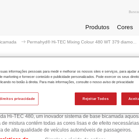
Busca
Produtos
Cores
icamada
Permahyd® Hi-TEC Mixing Colour 480 WT 379 diamo...
suas informações pessoais para medir e melhorar os nossos sites e serviços, para ajudar 
 marketing e fornecer conteúdo e publicidade personalizados. Pode exercer os seus direit
mahyd® Hi-TEC Mixing Colour 4
licando no botão à direita. Para mais informações, consulte o nosso aviso de privacidade
direitos privacidade
Rejeitar Todos
Aceit
 Permahyd Hi-TEC é adequada para utilização com Permahyd
da Hi-TEC 480, um inovador sistema de base bicamada aquosa
 de mistura contém todas as cores lisas e de efeito necessárias
ra de alta qualidade de veículos automóveis de passageiros.