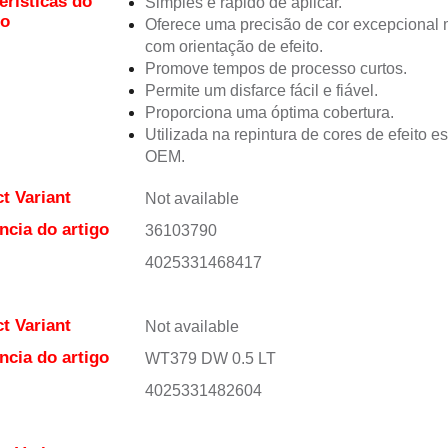
erísticas do
Simples e rápido de aplicar.
to
Oferece uma precisão de cor excepciona
com orientação de efeito.
Promove tempos de processo curtos.
Permite um disfarce fácil e fiável.
Proporciona uma óptima cobertura.
Utilizada na repintura de cores de efeito e
OEM.
t Variant
Not available
ncia do artigo
36103790
4025331468417
t Variant
Not available
ncia do artigo
WT379 DW 0.5 LT
4025331482604