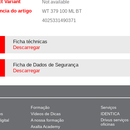
t Variant
Not available
ncia do artigo
WT 379 100 ML BT
4025331490371
Ficha téchnicas
Descarregar
Ficha de Dados de Segurança
Descarregar
Formação
Serviços
es
Vídeos de Dicas
IDENTICA
Drivus serviços
gital
A nossa formação
oficinas
Axalta Academy