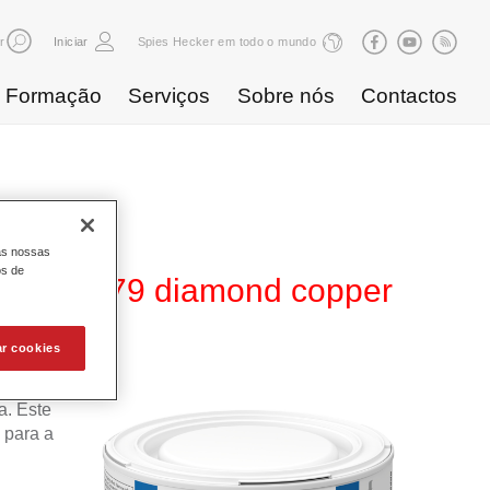
r
Iniciar
Spies Hecker em todo o mundo
Formação
Serviços
Sobre nós
Contactos
as nossas
os de
80 WT 379 diamond copper
ar cookies
 Base
. Este
 para a