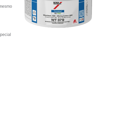
l mesmo
special