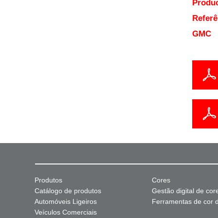
Produc
Referê
GMC
Produtos
Cores
Catálogo de produtos
Gestão digital de cor
Automóveis Ligeiros
Ferramentas de cor di
Veículos Comerciais