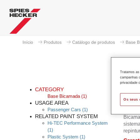
Início
Produtos
Catálogo de produtos
Base B
Tratamos as 
campanhas de
Per
privacidade c
CATEGORY
Base Bicamada
(1)
Os seus 
USAGE AREA
Passenger Cars
(1)
A Base
RELATED PAINT SYSTEM
Bicama
Hi-TEC Performance System
sistema
(1)
repintu
Plastic System
(1)