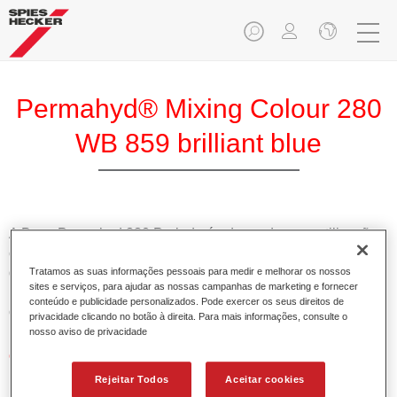
Permahyd® Mixing Colour 280
WB 859 brilliant blue
A Base Permahyd 280 Perlado é adequada para utilização
com Permahyd Base Bicamada Nacarada 285, um sistema
de base bicamada aquosa de alta qualidade. Está baseada
Tratamos as suas informações pessoais para medir e melhorar os nossos
sites e serviços, para ajudar as nossas campanhas de marketing e fornecer
numa tecnologia especial de dispersão de poliuretano para
conteúdo e publicidade personalizados. Pode exercer os seus direitos de
cores sólidas e de efeitos.
privacidade clicando no botão à direita. Para mais informações, consulte o
nosso aviso de privacidade
Características do produto
Permite uma aplicação simples e rápida numa operação
Rejeitar Todos
Aceitar cookies
de 1.5 demãos.