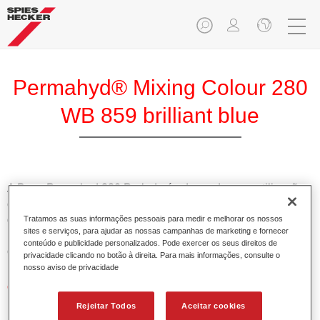
Permahyd® Mixing Colour 280
WB 859 brilliant blue
A Base Permahyd 280 Perlado é adequada para utilização
com Permahyd Base Bicamada Nacarada 285, um sistema
de base bicamada aquosa de alta qualidade. Está baseada
Tratamos as suas informações pessoais para medir e melhorar os nossos
sites e serviços, para ajudar as nossas campanhas de marketing e fornecer
numa tecnologia especial de dispersão de poliuretano para
conteúdo e publicidade personalizados. Pode exercer os seus direitos de
cores sólidas e de efeitos.
privacidade clicando no botão à direita. Para mais informações, consulte o
nosso aviso de privacidade
Características do produto
Permite uma aplicação simples e rápida numa operação
Rejeitar Todos
Aceitar cookies
de 1.5 demãos.