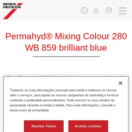
Permahyd® Mixing Colour 280
WB 859 brilliant blue
A Base Permahyd 280 Perlado é adequada para utilização
com Permahyd Base Bicamada Nacarada 285, um sistema
de base bicamada aquosa de alta qualidade. Está baseada
Tratamos as suas informações pessoais para medir e melhorar os nossos
sites e serviços, para ajudar as nossas campanhas de marketing e fornecer
numa tecnologia especial de dispersão de poliuretano para
conteúdo e publicidade personalizados. Pode exercer os seus direitos de
cores sólidas e de efeitos.
privacidade clicando no botão à direita. Para mais informações, consulte o
nosso aviso de privacidade
Características do produto
Permite uma aplicação simples e rápida numa operação
Rejeitar Todos
Aceitar cookies
de 1.5 demãos.