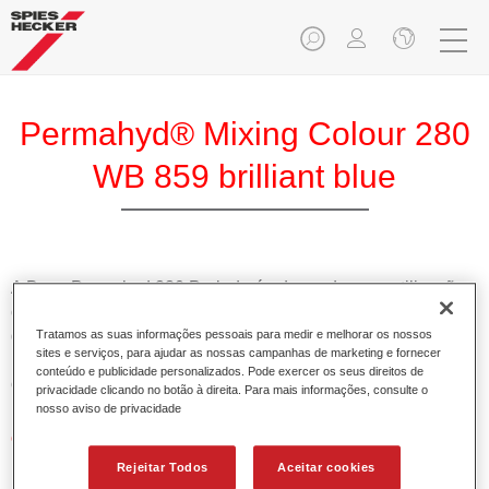
Permahyd® Mixing Colour 280
WB 859 brilliant blue
A Base Permahyd 280 Perlado é adequada para utilização
com Permahyd Base Bicamada Nacarada 285, um sistema
de base bicamada aquosa de alta qualidade. Está baseada
Tratamos as suas informações pessoais para medir e melhorar os nossos
sites e serviços, para ajudar as nossas campanhas de marketing e fornecer
numa tecnologia especial de dispersão de poliuretano para
conteúdo e publicidade personalizados. Pode exercer os seus direitos de
cores sólidas e de efeitos.
privacidade clicando no botão à direita. Para mais informações, consulte o
nosso aviso de privacidade
Características do produto
Permite uma aplicação simples e rápida numa operação
Rejeitar Todos
Aceitar cookies
de 1.5 demãos.