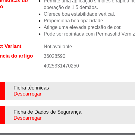
erísticas do
Permite uma aplicação simples e rápida 
to
operação de 1.5 demãos.
Oferece boa estabilidade vertical.
Proporciona boa opacidade.
Atinge uma elevada precisão de cor.
Pode ser repintada com Permasolid Verni
t Variant
Not available
ncia do artigo
36028590
4025331470250
Ficha téchnicas
Descarregar
Ficha de Dados de Segurança
Descarregar