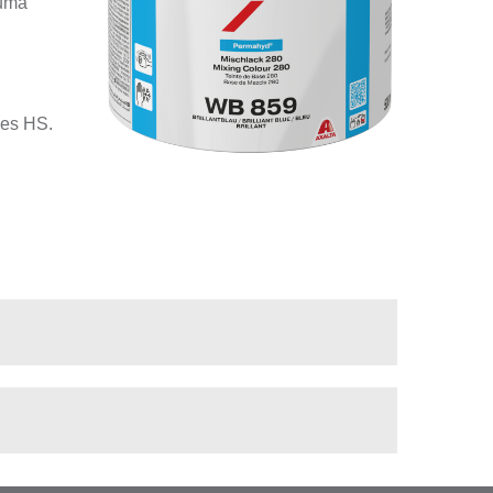
numa
zes HS.