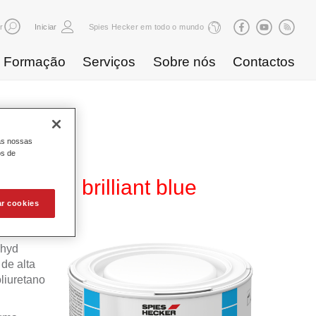
r
Iniciar
Spies Hecker em todo o mundo
Formação
Serviços
Sobre nós
Contactos
as nossas
os de
B 859 brilliant blue
ar cookies
ahyd
de alta
liuretano