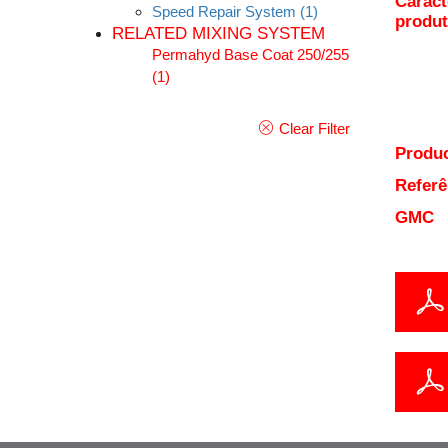
Caract
Speed Repair System
(1)
produ
RELATED MIXING SYSTEM
Permahyd Base Coat 250/255
(1)
Clear Filter
Produc
Referê
GMC