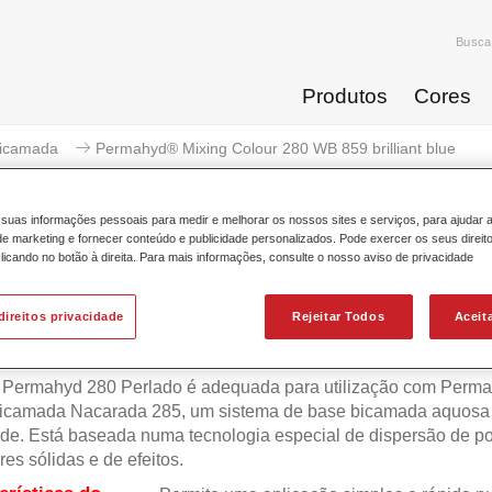
Busca
Produtos
Cores
icamada
Permahyd® Mixing Colour 280 WB 859 brilliant blue
suas informações pessoais para medir e melhorar os nossos sites e serviços, para ajudar 
 marketing e fornecer conteúdo e publicidade personalizados. Pode exercer os seus direit
licando no botão à direita. Para mais informações, consulte o nosso aviso de privacidade
Permahyd® Mixing Colour 280 W
direitos privacidade
Rejeitar Todos
Aceit
 Permahyd 280 Perlado é adequada para utilização com Perm
icamada Nacarada 285, um sistema de base bicamada aquosa 
de. Está baseada numa tecnologia especial de dispersão de po
res sólidas e de efeitos.