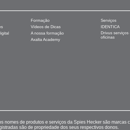
Formação
Serviços
es
Vídeos de Dicas
IDENTICA
Drivus serviços
gital
A nossa formação
oficinas
Axalta Academy
 os nomes de produtos e serviços da Spies Hecker são marcas c
egistradas são de propriedade dos seus respectivos donos.