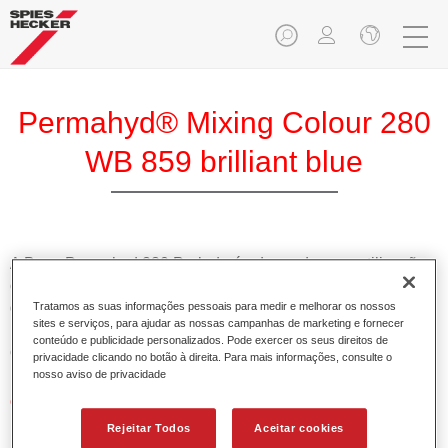
Permahyd® Mixing Colour 280
WB 859 brilliant blue
A Base Permahyd 280 Perlado é adequada para utilização
com Permahyd Base Bicamada Nacarada 285, um sistema
de base bicamada aquosa de alta qualidade. Está baseada
Tratamos as suas informações pessoais para medir e melhorar os nossos
sites e serviços, para ajudar as nossas campanhas de marketing e fornecer
numa tecnologia especial de dispersão de poliuretano para
conteúdo e publicidade personalizados. Pode exercer os seus direitos de
cores sólidas e de efeitos.
privacidade clicando no botão à direita. Para mais informações, consulte o
nosso aviso de privacidade
Características do produto
Permite uma aplicação simples e rápida numa operação
Rejeitar Todos
Aceitar cookies
de 1.5 demãos.