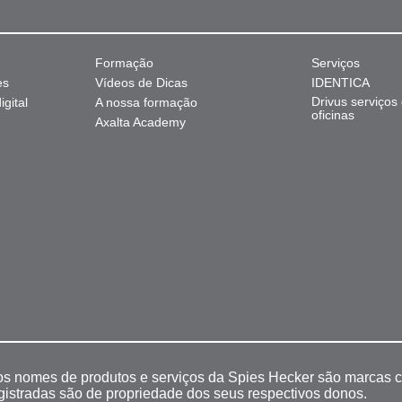
Formação
Serviços
es
Vídeos de Dicas
IDENTICA
Drivus serviços
gital
A nossa formação
oficinas
Axalta Academy
 os nomes de produtos e serviços da Spies Hecker são marcas c
egistradas são de propriedade dos seus respectivos donos.