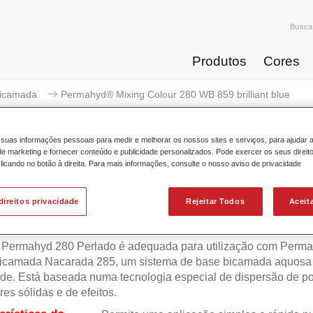
Busca
Produtos
Cores
icamada
Permahyd® Mixing Colour 280 WB 859 brilliant blue
suas informações pessoais para medir e melhorar os nossos sites e serviços, para ajudar 
 marketing e fornecer conteúdo e publicidade personalizados. Pode exercer os seus direit
licando no botão à direita. Para mais informações, consulte o nosso aviso de privacidade
Permahyd® Mixing Colour 280 W
direitos privacidade
Rejeitar Todos
Aceit
 Permahyd 280 Perlado é adequada para utilização com Perm
icamada Nacarada 285, um sistema de base bicamada aquosa 
de. Está baseada numa tecnologia especial de dispersão de po
res sólidas e de efeitos.