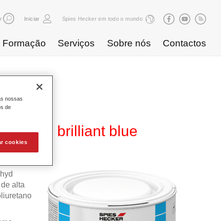
r
Iniciar
Spies Hecker em todo o mundo
Formação
Serviços
Sobre nós
Contactos
as nossas
os de
B 859 brilliant blue
ar cookies
ahyd
de alta
liuretano