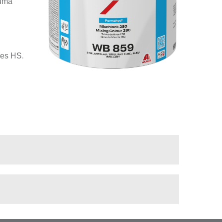
numa
zes HS.