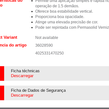
erísticas do
Permite uma aplicação simples e rápida 
to
operação de 1.5 demãos.
Oferece boa estabilidade vertical.
Proporciona boa opacidade.
Atinge uma elevada precisão de cor.
Pode ser repintada com Permasolid Verni
t Variant
Not available
ncia do artigo
36028590
4025331470250
Ficha téchnicas
Descarregar
Ficha de Dados de Segurança
Descarregar