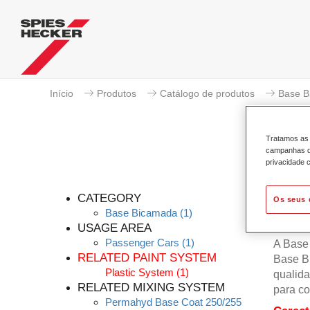
Início
Produtos
Catálogo de produtos
Base B
Tratamos as 
campanhas de
privacidade c
CATEGORY
Os seus 
Base Bicamada
(1)
USAGE AREA
Passenger Cars
(1)
A Base
RELATED PAINT SYSTEM
Base B
Plastic System
(1)
qualida
RELATED MIXING SYSTEM
para co
Permahyd Base Coat 250/255