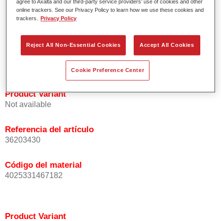
agree to Axalta and our third-party service providers’ use of cookies and other
Excepcional precisión del color con una orientación
online trackers. See our Privacy Policy to learn how we use these cookies and
trackers.
Privacy Policy
homogénea de las partículas de efecto.
Tiempos de proceso cortos.
Difuminado fácil y seguro.
Reject All Non-Essential Cookies
Accept All Cookies
Muy buena cubrición.
Se usa para reparar colores de efecto OEM especiales.
Cookie Preference Center
Product Variant
Not available
Referencia del artículo
36203430
Código del material
4025331467182
Product Variant