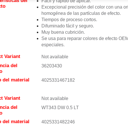
erísticas del
Fácil y rápido de aplicar.
cto
Excepcional precisión del color con una or
homogénea de las partículas de efecto.
Tiempos de proceso cortos.
Difuminado fácil y seguro.
Muy buena cubrición.
Se usa para reparar colores de efecto OE
especiales.
t Variant
Not available
ncia del
36203430
o
 del material
4025331467182
t Variant
Not available
ncia del
WT343 DW 0.5 LT
o
 del material
4025331482246