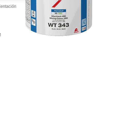
ientación
M