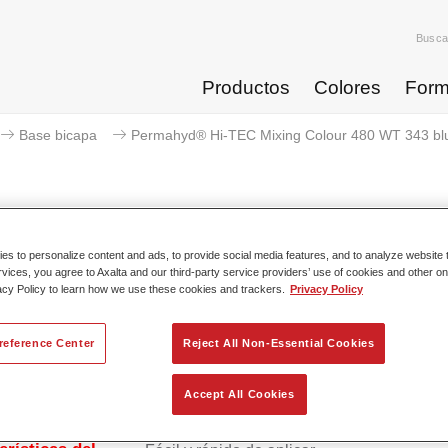
Busca
Productos
Colores
Form
Base bicapa
Permahyd® Hi-TEC Mixing Colour 480 WT 343 bl
s to personalize content and ads, to provide social media features, and to analyze website t
Permahyd® Hi-TEC Mixing Col
rvices, you agree to Axalta and our third-party service providers’ use of cookies and other on
acy Policy to learn how we use these cookies and trackers.
Privacy Policy
reference Center
Reject All Non-Essential Cookies
ico Permahyd Hi-TEC Base Agua 480 se puede usar con el sis
yd Hi-TEC Base Agua 480, un innovador sistema de base bica
l sistema de mezcla contiene todos los colores sólidos y de efe
Accept All Cookies
ios para repintar turismos con unos resultados de gran calidad.