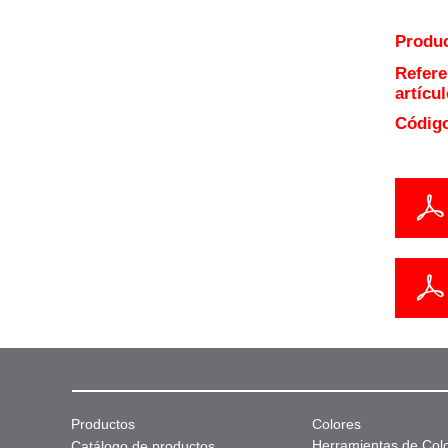
Produc
Refere
artícul
Código
Productos
Colores
Herramientas de Col
Catálogo de productos