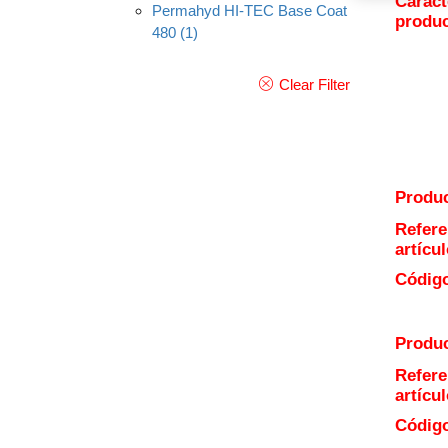
Caract
Permahyd HI-TEC Base Coat
produ
480
(1)
Clear Filter
Produc
Refere
artícul
Código
Produc
Refere
artícul
Código