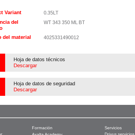
t Variant
0.35LT
ncia del
WT 343 350 ML BT
o
 del material
4025331490012
Hoja de datos técnicos
Descargar
Hoja de datos de seguridad
Descargar
Formación
Servicios
or
Drivus servicios
Axalta Academy