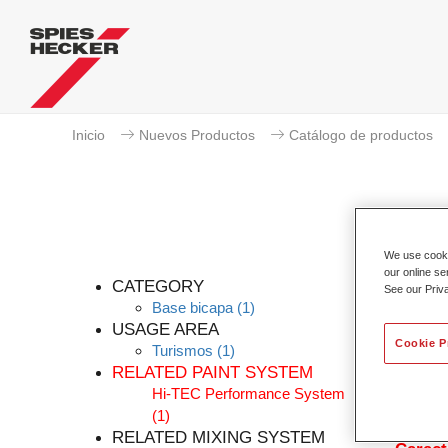
Inicio
Nuevos Productos
Catálogo de productos
We use cookie
our online se
CATEGORY
See our Priv
Base bicapa
(1)
USAGE AREA
Cookie P
Turismos
(1)
El bás
RELATED PAINT SYSTEM
Permah
Hi-TEC Performance System
agua. E
(1)
necesar
RELATED MIXING SYSTEM