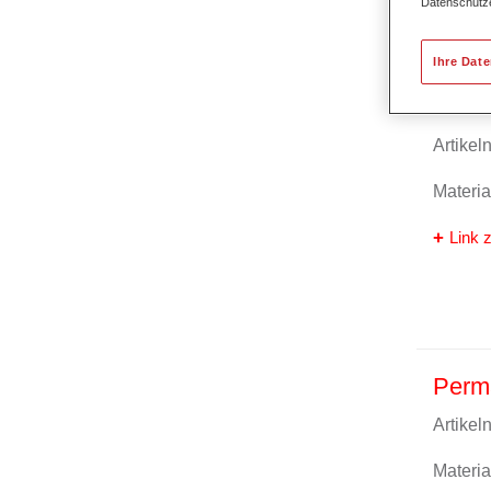
Datenschutz
Ihre Dat
Perm
Artike
Materi
Link z
Perm
Artike
Materi