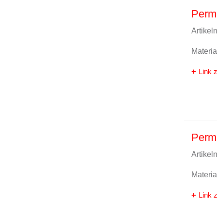
Perma
Artike
Materi
Link z
Perma
Artike
Materi
Link z