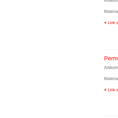
Artike
Materi
Link z
Perm
Artike
Materi
Link z