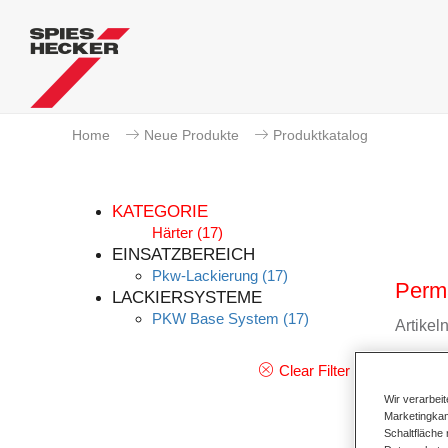
Home
Neue Produkte
Produktkatalog
KATEGORIE
Härter
(17)
EINSATZBEREICH
Pkw-Lackierung
(17)
Perm
LACKIERSYSTEME
PKW Base System
(17)
Artike
Materi
Clear Filter
Wir verarbei
Link z
Marketingkam
Schaltfläche