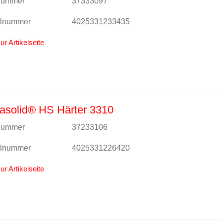
lnummer
37333097
alnummer
4025331233435
ur Artikelseite
asolid® HS Härter 3310
lnummer
37233106
alnummer
4025331226420
ur Artikelseite