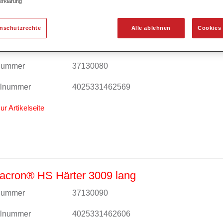
erklärung
enschutzrechte
Alle ablehnen
Cookies 
acron® HS Härter 3008
lnummer
37130080
alnummer
4025331462569
ur Artikelseite
acron® HS Härter 3009 lang
lnummer
37130090
alnummer
4025331462606