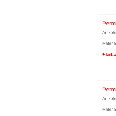
Perm
Artike
Materi
Link z
Perm
Artike
Materi