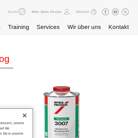
Suche
Mein Spies Hecker
Weltweit
e
Training
Services
Wir über uns
Kontakt
log
bessern, unsere
uf die
n Sie in unserer