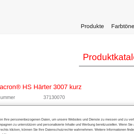
Produkte
Farbtön
Produktkata
acron® HS Härter 3007 kurz
lnummer
37130070
alnummer
4025331463641
ten Ihre personenbezogenen Daten, um unsere Websites und Dienste zu messen und zu ver
ur Artikelseite
pagnen zu unterstützen und personalisierte Inhalte und Werbung bereitzustellen. Wenn Sie a
 rechts klicken, können Sie Ihre Datenschutzrechte wahrnehmen. Weitere Informationen finde