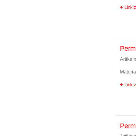
Link z
Perma
Artike
Materi
Link z
Perma